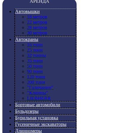
АРЕНДА
Автовышки
18 метров
22 метров
28 метров
30 метров
Автокраны
16 тонн
25 тонн
32 тонны
35 тонн
50 тонн
90 тонн
120 тонн
200 тонн
"Галичанин"
"Клинцы"
LIEBHERR
Бортовые автомобили
Бульдозеры
Бурильная установка
Гусеничные экскаваторы
Длинномеры