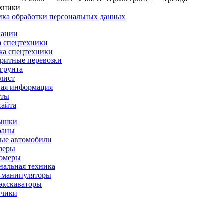
ехники
ка обработки персональных данных
пании
 спецтехники
жа спецтехники
ритные перевозки
грунта
лист
ная информация
кты
сайта
ышки
раны
ые автомобили
зеры
омеры
альная техника
-манипуляторы
экскаваторы
зчики