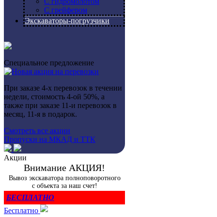
С гидромолотом
С грейфером
Экскаваторы-погрузчики
Специальное предложение
При заказе 4-х перевозок в течении
недели, стоимость 4-ой 50%, а
также при заказе 11-и перевозок в
месяц, 11-я в подарок.
Смотреть все акции
Пропуски на МКАД и ТТК
Акции
Внимание АКЦИЯ!
Вывоз экскаватора полноповоротного
с объекта за наш счет!
БЕСПЛАТНО
Бесплатно