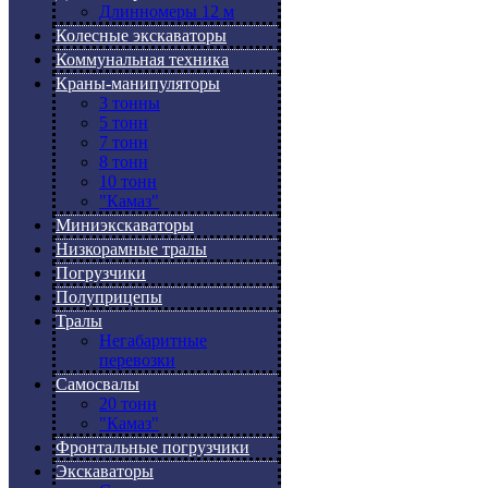
Длинномеры 12 м
Колесные экскаваторы
Коммунальная техника
Краны-манипуляторы
3 тонны
5 тонн
7 тонн
8 тонн
10 тонн
"Камаз"
Миниэкскаваторы
Низкорамные тралы
Погрузчики
Полуприцепы
Тралы
Негабаритные
перевозки
Самосвалы
20 тонн
"Камаз"
Фронтальные погрузчики
Экскаваторы