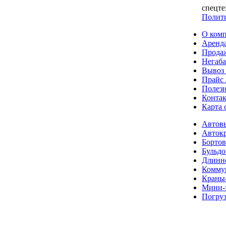
спецт
Полити
О ком
Аренда
Прода
Негаба
Вывоз 
Прайс 
Полез
Конта
Карта 
Автов
Авток
Бортов
Бульдо
Длинн
Коммун
Краны
Мини-
Погру