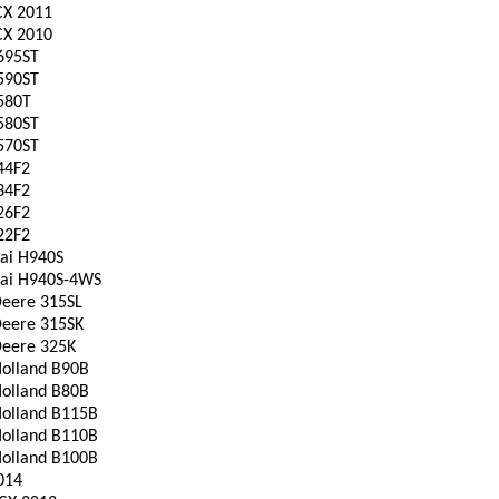
CX 2011
CX 2010
695ST
590ST
580T
580ST
570ST
44F2
34F2
26F2
22F2
ai H940S
ai H940S-4WS
Deere 315SL
Deere 315SK
Deere 325K
olland B90B
olland B80B
olland B115B
olland B110B
olland B100B
014