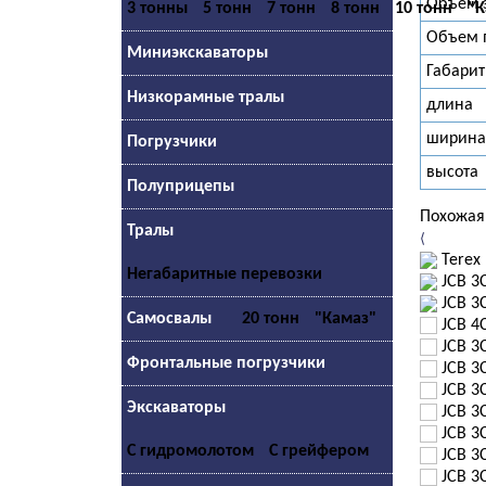
Объем э
3 тонны
5 тонн
7 тонн
8 тонн
10 тонн
"К
Объем 
Миниэкскаваторы
Габари
Низкорамные тралы
длина
ширина
Погрузчики
высота
Полуприцепы
Похожая
Тралы
⟨
Terex
Негабаритные перевозки
JCB 3
JCB 3
Самосвалы
20 тонн
"Камаз"
JCB 4
JCB 3
Фронтальные погрузчики
JCB 3
JCB 3
Экскаваторы
JCB 3
JCB 3
С гидромолотом
С грейфером
JCB 3
JCB 3