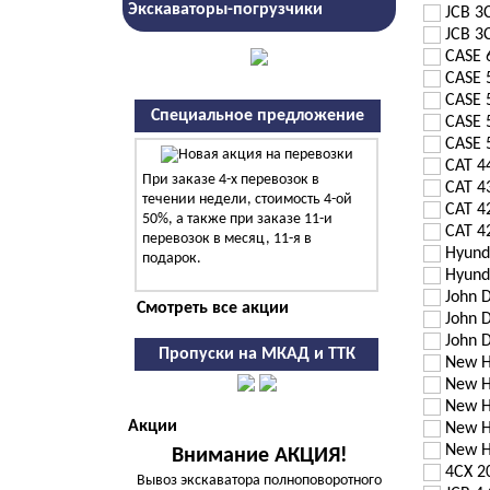
Экскаваторы-погрузчики
JCB 3
JCB 3
CASE 
CASE 
CASE 
Специальное предложение
CASE 
CASE 
CAT 4
При заказе 4-х перевозок в
CAT 4
течении недели, стоимость 4-ой
CAT 4
50%, а также при заказе 11-и
CAT 4
перевозок в месяц, 11-я в
Hyund
подарок.
Hyund
John 
Смотреть все акции
John 
John 
Пропуски на МКАД и ТТК
New H
New H
New H
Акции
New H
New H
Внимание АКЦИЯ!
4CX 2
Вывоз экскаватора полноповоротного