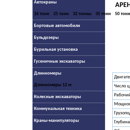
Автокраны
АРЕН
16 тонн
25 тонн
32 тонны
35 тонн
50 тон
Бортовые автомобили
Бульдозеры
Бурильная установка
Гусеничные экскаваторы
Длинномеры
Двигат
Длинномеры 12 м
Число 
Рабочи
Колесные экскаваторы
Мощнос
Коммунальная техника
Грузоп
Краны-манипуляторы
Глубина