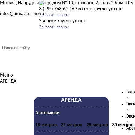
Москва, Напрудный пер, дом № 10, строение 2, этаж 2 Ком 4 Рм
8 (495) 768-69-96
Звоните круглосуточно
infos@umiat-termo.ru
Заказать звонок
Звоните круглосуточно
Заказать звонок
О компании
Аренда спецтехники
Прода
Меню
АРЕНДА
Гла
»
АРЕНДА
Экс
»
Автовышки
Экс
»
18 метров
22 метров
28 метров
30 метров
Аре