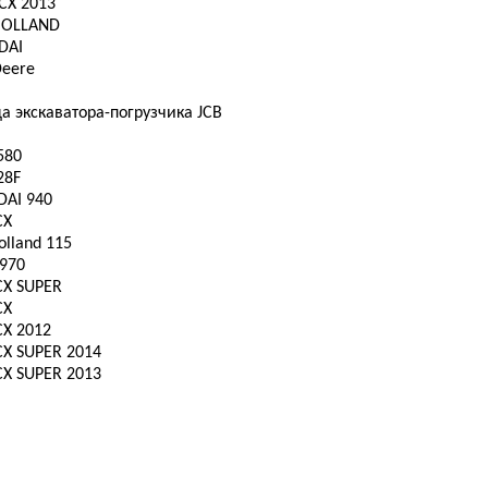
 CX 2013
OLLAND
DAI
Deere
а экскаватора-погрузчика JCB
580
28F
AI 940
CX
lland 115
 970
CX SUPER
CX
CX 2012
CX SUPER 2014
CX SUPER 2013