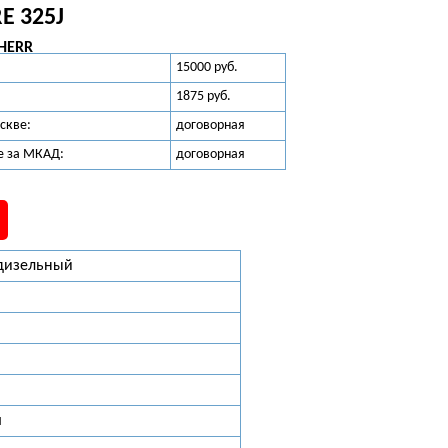
E 325J
BHERR
15000 руб.
1875 руб.
скве:
договорная
е за МКАД:
договорная
 дизельный
м