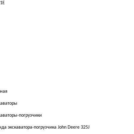
 1Е
жа спецтехники
Негабаритные перевозки
Вывоз грунта
вная
каваторы
каваторы-погрузчики
нда экскаватора-погрузчика John Deere 325J