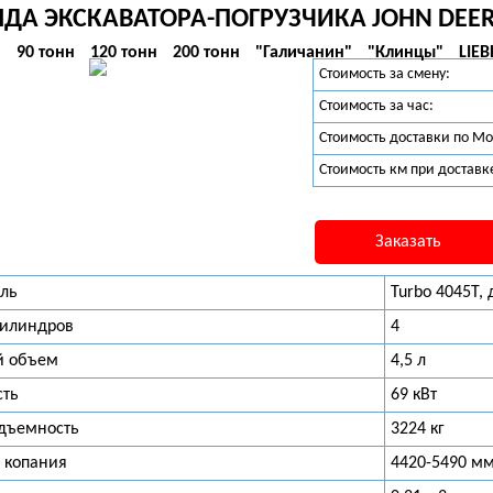
ДА ЭКСКАВАТОРА-ПОГРУЗЧИКА JOHN DEER
н
90 тонн
120 тонн
200 тонн
"Галичанин"
"Клинцы"
LIE
Стоимость за смену:
Стоимость за час:
Стоимость доставки по Мо
Стоимость км при доставк
Заказать
ель
Turbo 4045Т,
цилиндров
4
й объем
4,5 л
ть
69 кВт
одъемность
3224 кг
 копания
4420-5490 м