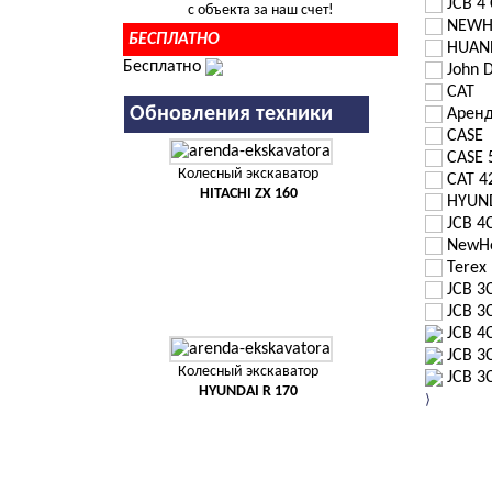
JCB 4
с объекта за наш счет!
NEWH
БЕСПЛАТНО
HUAN
Бесплатно
John 
CAT
Обновления техники
Аренд
CASE
CASE 
Колесный экскаватор
CAT 4
HITACHI ZX 160
HYUND
JCB 4
NewHo
Terex
JCB 3
JCB 3
JCB 4
JCB 3
Колесный экскаватор
JCB 3
HYUNDAI R 170
⟩