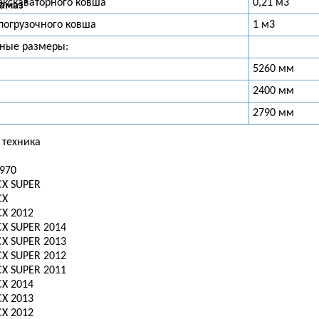
кскаваторного ковша
0,21 м3
амаз"
погрузочного ковша
1 м3
тные размеры:
5260 мм
2400 мм
2790 мм
 техника
 970
CX SUPER
CX
CX 2012
CX SUPER 2014
CX SUPER 2013
CX SUPER 2012
CX SUPER 2011
CX 2014
CX 2013
CX 2012